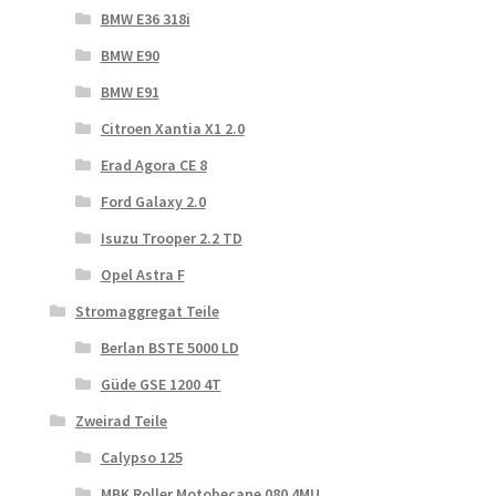
BMW E36 318i
BMW E90
BMW E91
Citroen Xantia X1 2.0
Erad Agora CE 8
Ford Galaxy 2.0
Isuzu Trooper 2.2 TD
Opel Astra F
Stromaggregat Teile
Berlan BSTE 5000 LD
Güde GSE 1200 4T
Zweirad Teile
Calypso 125
MBK Roller Motobecane 080 4MU