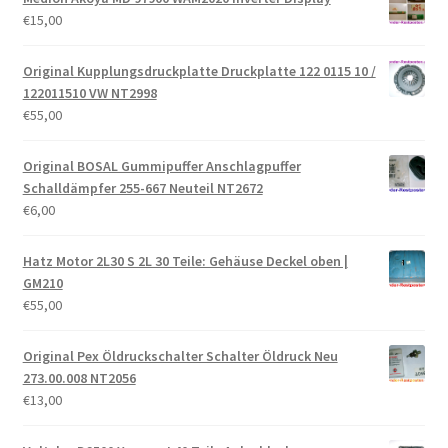
€
15,00
Original Kupplungsdruckplatte Druckplatte 122 0115 10 /
122011510 VW NT2998
€
55,00
Original BOSAL Gummipuffer Anschlagpuffer
Schalldämpfer 255-667 Neuteil NT2672
€
6,00
Hatz Motor 2L30 S 2L 30 Teile: Gehäuse Deckel oben |
GM210
€
55,00
Original Pex Öldruckschalter Schalter Öldruck Neu
273.00.008 NT2056
€
13,00