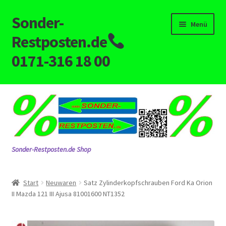
Sonder-
Zur
Zum
Menü
Navigation
Inhalt
Restposten.de
springen
springen
0171-316 18 00
Start
AGB
Alle Kategorien
Sonder-Restposten.de Shop
Impressum
Start
Neuwaren
Satz Zylinderkopfschrauben Ford Ka Orion
Kasse
II Mazda 121 III Ajusa 81001600 NT1352
KONTAKT