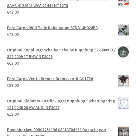
SAAB 4124645 WVA 21441 NT1278
€
43,00
Ford Cargo 0813 Teile Kabelbaum 87DB14K024BB
€
43,00
Original Kupplungsscheibe Scheibe Kupplung 322000917 /
322 0009 17 BMW NT3008
€
62,00
Ford Cargo Ventil Bremse Bremsventil GS1728
€
88,00
Original Klammer Ausrücklager Kupplung Sicherungsring
121 0046 20 VW AUDI NT3027
€
12,00
Bremsbacken 90R01251136 03013704232 Dacia Logan