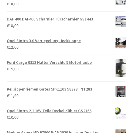
€
18,00
DAF 400 DAF400 Scharnier Türscharnier GS1443
€
18,00
Opel Sintra 3,0 Verriegelung Heckklappe
€
12,00
Ford Cargo 0813 Halter Verschluß Motorhaube
€
19,00
Keilrippenriemen Gates 5PK1103 58373 | NT283
€
11,90
Opel Sintra 2,2 16V Teile Deckel Kühler GS2166
€
10,00
Medion Akoya MD 97900 WAM2020 Inverter Display