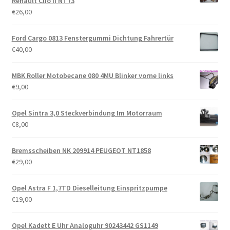
Renault Clio II NT73
€
26,00
Ford Cargo 0813 Fenstergummi Dichtung Fahrertür
€
40,00
MBK Roller Motobecane 080 4MU Blinker vorne links
€
9,00
Opel Sintra 3,0 Steckverbindung Im Motorraum
€
8,00
Bremsscheiben NK 209914 PEUGEOT NT1858
€
29,00
Opel Astra F 1,7TD Dieselleitung Einspritzpumpe
€
19,00
Opel Kadett E Uhr Analoguhr 90243442 GS1149