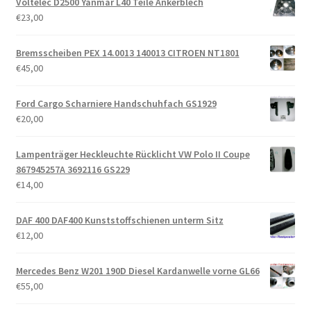
Voltelec D2500 Yanmar L40 Teile Ankerblech
€
23,00
Bremsscheiben PEX 14.0013 140013 CITROEN NT1801
€
45,00
Ford Cargo Scharniere Handschuhfach GS1929
€
20,00
Lampenträger Heckleuchte Rücklicht VW Polo II Coupe
867945257A 3692116 GS229
€
14,00
DAF 400 DAF400 Kunststoffschienen unterm Sitz
€
12,00
Mercedes Benz W201 190D Diesel Kardanwelle vorne GL66
€
55,00