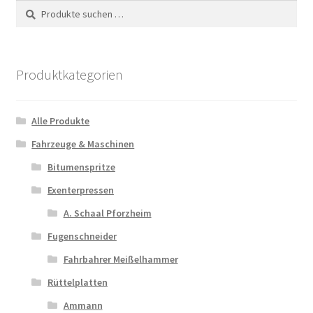
Suchen
Suchen
nach:
Produktkategorien
Alle Produkte
Fahrzeuge & Maschinen
Bitumenspritze
Exenterpressen
A. Schaal Pforzheim
Fugenschneider
Fahrbahrer Meißelhammer
Rüttelplatten
Ammann