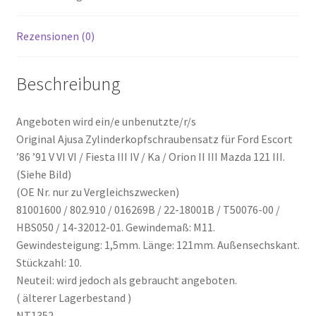
81001600
NT1352
Rezensionen (0)
Menge
Beschreibung
Angeboten wird ein/e unbenutzte/r/s
Original Ajusa Zylinderkopfschraubensatz für Ford Escort
’86 ’91 V VI VI / Fiesta III IV / Ka / Orion II III Mazda 121 III.
(Siehe Bild)
(OE Nr. nur zu Vergleichszwecken)
81001600 / 802.910 / 016269B / 22-18001B / T50076-00 /
HBS050 / 14-32012-01. Gewindemaß: M11.
Gewindesteigung: 1,5mm. Länge: 121mm. Außensechskant.
Stückzahl: 10.
Neuteil: wird jedoch als gebraucht angeboten.
( älterer Lagerbestand )
NT1352