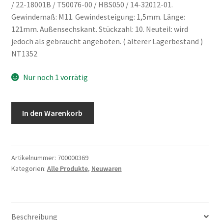
/ 22-18001B / T50076-00 / HBS050 / 14-32012-01.
Gewindemaß: M11. Gewindesteigung: 1,5mm. Länge:
121mm. Außensechskant. Stückzahl: 10. Neuteil: wird
jedoch als gebraucht angeboten. ( älterer Lagerbestand )
NT1352
Nur noch 1 vorrätig
Satz
In den Warenkorb
Zylinderkopfschrauben
Ford
Ka
Orion
Artikelnummer:
700000369
Kategorien:
Alle Produkte
,
Neuwaren
II
Mazda
121
III
Beschreibung
Ajusa