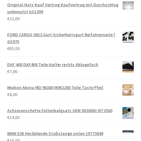
Original Hatz Kauf Vertrag Kaufvertrag mit Durchschlag
unbenutzt GS1399
€
22,00
FORD CARGO 0813 Gurt Sicherheitsgurt Beifahrerseite |
GS975
€
85,00
DAF 400 DAF400 Teile Halter rechts Ablagefach
€
7,00
Medion Akoya MD 96380 MIM2280 Teile Taste Pfeil
€
4,00
Achsmanschette Faltenbalgsatz GKN 0026081 NT2560
€
14,00
BMW E36 Heckblende Stoßstange unten 19773849
€
18,00