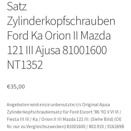
Satz
Zylinderkopfschrauben
Ford Ka Orion II Mazda
121 III Ajusa 81001600
NT1352
€
35,00
Angeboten wird ein/e unbenutzte/r/s Original Ajusa
Zylinderkopfschraubensatz für Ford Escort ’86 ’91 V VI VI /
Fiesta III IV / Ka / Orion II III Mazda 121 III. (Siehe Bild) (OE
Nr. nur zu Vergleichszwecken) 81001600 / 802.910 / 016269B