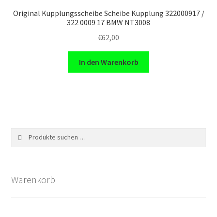
Original Kupplungsscheibe Scheibe Kupplung 322000917 /
322 0009 17 BMW NT3008
€
62,00
In den Warenkorb
Suchen
Suchen
nach:
Warenkorb