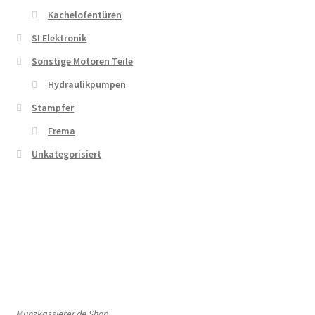
Kachelofentüren
SI Elektronik
Sonstige Motoren Teile
Hydraulikpumpen
Stampfer
Frema
Unkategorisiert
Münzkassierer.de Shop