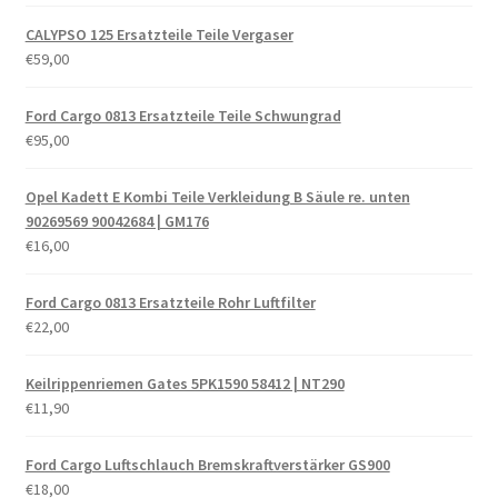
CALYPSO 125 Ersatzteile Teile Vergaser
€
59,00
Ford Cargo 0813 Ersatzteile Teile Schwungrad
€
95,00
Opel Kadett E Kombi Teile Verkleidung B Säule re. unten
90269569 90042684 | GM176
€
16,00
Ford Cargo 0813 Ersatzteile Rohr Luftfilter
€
22,00
Keilrippenriemen Gates 5PK1590 58412 | NT290
€
11,90
Ford Cargo Luftschlauch Bremskraftverstärker GS900
€
18,00