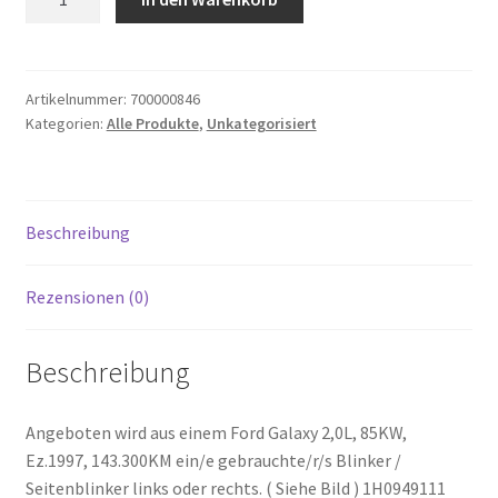
Galaxy
2,0
Ez.97
Blinker
Artikelnummer:
700000846
Kategorien:
Alle Produkte
,
Unkategorisiert
Seitenblinker
links
oder
rechts
Beschreibung
1H0949111
GS1244
Menge
Rezensionen (0)
Beschreibung
Angeboten wird aus einem Ford Galaxy 2,0L, 85KW,
Ez.1997, 143.300KM ein/e gebrauchte/r/s Blinker /
Seitenblinker links oder rechts. ( Siehe Bild ) 1H0949111