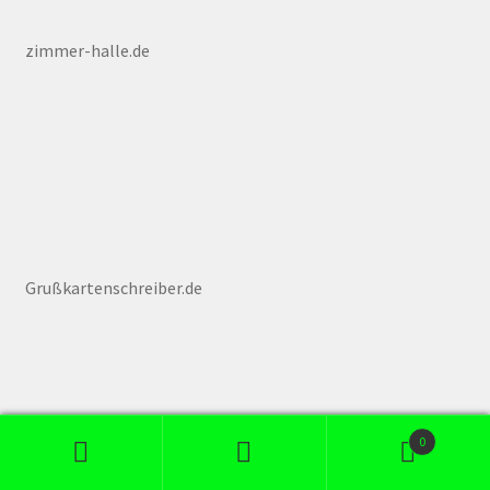
zimmer-halle.de
Grußkartenschreiber.de
0
Suchen
Suchen