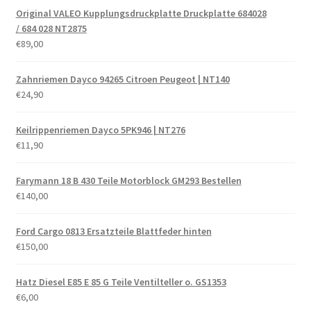
Original VALEO Kupplungsdruckplatte Druckplatte 684028
/ 684 028 NT2875
€
89,00
Zahnriemen Dayco 94265 Citroen Peugeot | NT140
€
24,90
Keilrippenriemen Dayco 5PK946 | NT276
€
11,90
Farymann 18 B 430 Teile Motorblock GM293 Bestellen
€
140,00
Ford Cargo 0813 Ersatzteile Blattfeder hinten
€
150,00
Hatz Diesel E85 E 85 G Teile Ventilteller o. GS1353
€
6,00