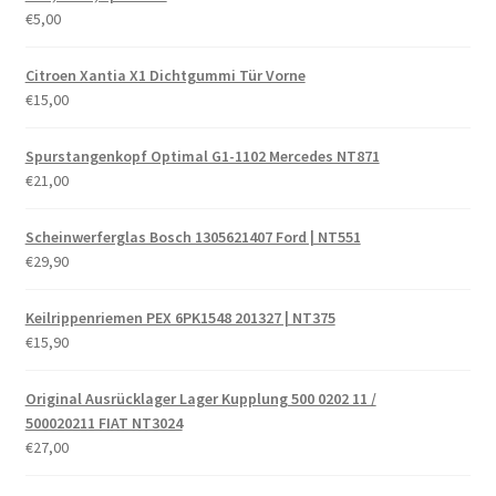
€
5,00
Citroen Xantia X1 Dichtgummi Tür Vorne
€
15,00
Spurstangenkopf Optimal G1-1102 Mercedes NT871
€
21,00
Scheinwerferglas Bosch 1305621407 Ford | NT551
€
29,90
Keilrippenriemen PEX 6PK1548 201327 | NT375
€
15,90
Original Ausrücklager Lager Kupplung 500 0202 11 /
500020211 FIAT NT3024
€
27,00