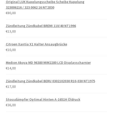
Original LUK Kupplungsscheibe Scheibe Kupplung
323006216 / 323 0062 16 NT2830
€
80,00
Zündleitung Zündkabel BREMI 110/40 NT1996
€
13,00
Citroen Xantia X1 Halter Ansaugbrücke
€
10,00
Medion Akoya MD 96380 MIM2280 LCD Displayscharnier
€
14,00
Zündleitung Zündkabel BERU 0302102030 R10-030 NT1975
€
17,00
Stossdämpfer Optimal Hinten A-1651H Öldruck
€
36,00