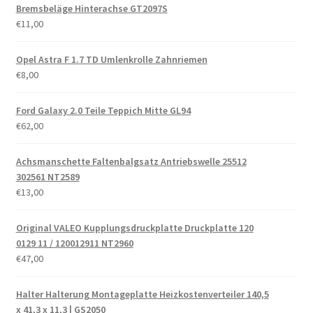
Bremsbeläge Hinterachse GT2097S
€
11,00
Opel Astra F 1.7 TD Umlenkrolle Zahnriemen
€
8,00
Ford Galaxy 2.0 Teile Teppich Mitte GL94
€
62,00
Achsmanschette Faltenbalgsatz Antriebswelle 25512
302561 NT2589
€
13,00
Original VALEO Kupplungsdruckplatte Druckplatte 120
0129 11 / 120012911 NT2960
€
47,00
Halter Halterung Montageplatte Heizkostenverteiler 140,5
x 41,3 x 11,3 | GS2050