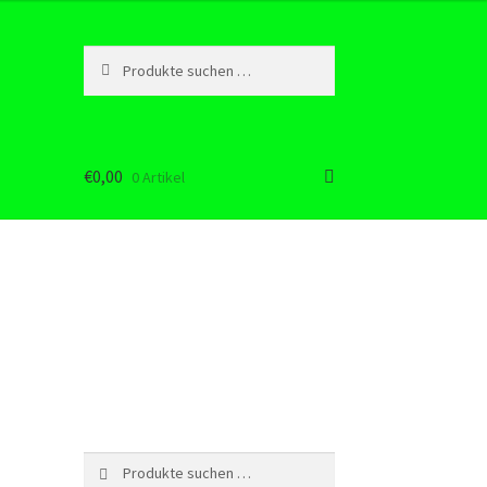
Suchen
Suchen
nach:
€
0,00
0 Artikel
Suchen
Suchen
nach: