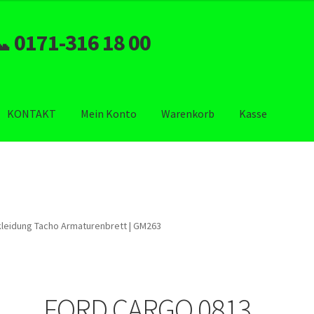
 0171-316 18 00
KONTAKT
Mein Konto
Warenkorb
Kasse
KONTAKT
Mein Konto
Shop
Warenkorb
eidung Tacho Armaturenbrett | GM263
FORD CARGO 0813