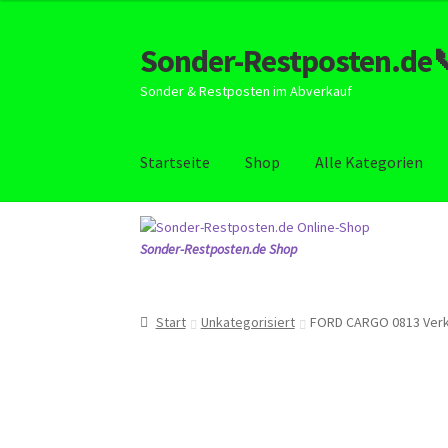
Sonder-Restposten.de
Zur
Zum
Navigation
Inhalt
Sonder & Restposten im Abverkauf
springen
springen
Startseite
Shop
Alle Kategorien
Start
AGB
Alle Kategorien
Impressum
Kasse
Sonder-Restposten.de Shop
Start
Unkategorisiert
FORD CARGO 0813 Verkl