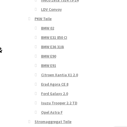
Iveco Zeta 7914 79-14
LDV Convoy
PKW Teile
BMW 02
BMW E31 850 CI
BMW E36 318i
 &
BMW E90
BMW E91
Citroen Xantia X1 2.0
Erad Agora CE 8
Ford Galaxy 2.0
Isuzu Trooper 2.2 TD
Opel Astra F
Stromaggregat Teile