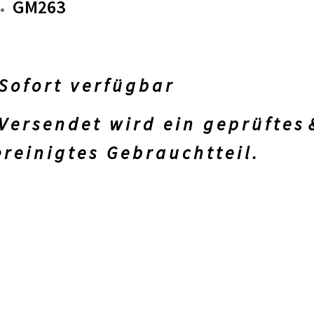
GM263
 o f o r t v e r f ü g b a r
 e r s e n d e t w i r d e i n g e p r ü f t e s
 r e i n i g t e s G e b r a u c h t t e i l .