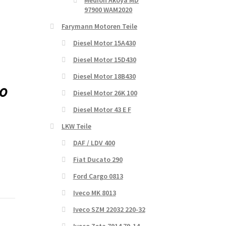
Medion Akoya MD
97900 WAM2020
Farymann Motoren Teile
Diesel Motor 15A430
Diesel Motor 15D430
Diesel Motor 18B430
o
Diesel Motor 26K 100
Diesel Motor 43 E F
LKW Teile
DAF / LDV 400
Fiat Ducato 290
Ford Cargo 0813
Iveco MK 8013
Iveco SZM 22032 220-32