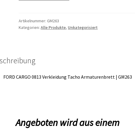
0813
Verkleidung
Tacho
Artikelnummer:
GM263
Kategorien:
Alle Produkte
,
Unkategorisiert
Armaturenbrett
|
GM263
Menge
schreibung
FORD CARGO 0813 Verkleidung Tacho Armaturenbrett | GM263
Angeboten wird aus einem