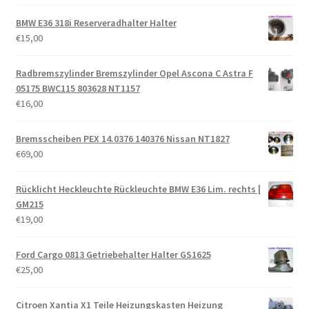
BMW E36 318i Reserveradhalter Halter
€
15,00
Radbremszylinder Bremszylinder Opel Ascona C Astra F
05175 BWC115 803628 NT1157
€
16,00
Bremsscheiben PEX 14.0376 140376 Nissan NT1827
€
69,00
Rücklicht Heckleuchte Rückleuchte BMW E36 Lim. rechts |
GM215
€
19,00
Ford Cargo 0813 Getriebehalter Halter GS1625
€
25,00
Citroen Xantia X1 Teile Heizungskasten Heizung