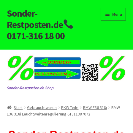
Sonder-
Zur
Zum
Menü
Navigation
Inhalt
Restposten.de
springen
springen
0171-316 18 00
Start
AGB
Alle Kategorien
Sonder-Restposten.de Shop
Impressum
Start
Gebrauchtwaren
PKW Teile
BMW E36 318i
BMW
Kasse
E36 318i Leuchtweitenregulierung 61311387072
KONTAKT