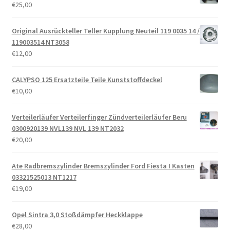
€
25,00
Original Ausrückteller Teller Kupplung Neuteil 119 0035 14 /
119003514 NT3058
€
12,00
CALYPSO 125 Ersatzteile Teile Kunststoffdeckel
€
10,00
Verteilerläufer Verteilerfinger Zündverteilerläufer Beru
0300920139 NVL139 NVL 139 NT2032
€
20,00
Ate Radbremszylinder Bremszylinder Ford Fiesta I Kasten
03321525013 NT1217
€
19,00
Opel Sintra 3,0 Stoßdämpfer Heckklappe
€
28,00