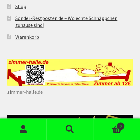
Shop
Sonder-Restposten.de – Wo echte Schnäppchen
zuhause sind!
Warenkorb
zimmer-halle.de
0
Suchen
Suchen