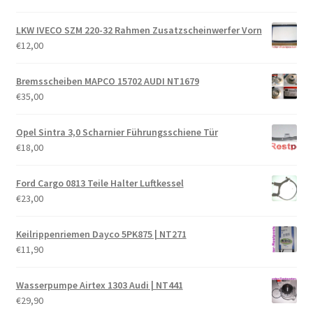
LKW IVECO SZM 220-32 Rahmen Zusatzscheinwerfer Vorn
€
12,00
Bremsscheiben MAPCO 15702 AUDI NT1679
€
35,00
Opel Sintra 3,0 Scharnier Führungsschiene Tür
€
18,00
Ford Cargo 0813 Teile Halter Luftkessel
€
23,00
Keilrippenriemen Dayco 5PK875 | NT271
€
11,90
Wasserpumpe Airtex 1303 Audi | NT441
€
29,90