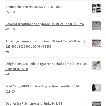
Bremsscheiben NK 202327 FIAT NT1882
€
58,00
Reparaturhandbuch Farymann 15 18 29 32 A B C GS792
€
28,00
Ansaugkrümmerdichtung Audi 50 Seat Terra VW Derby
621.700 13036600 JD246 NT1358
€
6,00
Original BOSAL Feder Abgasrohr Schalldämpfer 251-203
Neuteil NT2738
€
4,00
Ford Cargo 0813 Buchse Zigarettenanzünder GS365
€
13,00
Opel Astra F Scheinwerfer links b. 8/94