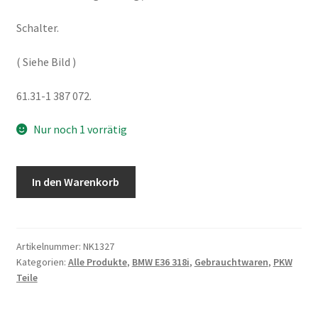
Schalter.
( Siehe Bild )
61.31-1 387 072.
Nur noch 1 vorrätig
BMW
In den Warenkorb
E36
318i
Leuchtweitenregulierung
61311387072
Artikelnummer:
NK1327
Kategorien:
Alle Produkte
,
BMW E36 318i
,
Gebrauchtwaren
,
PKW
Menge
Teile