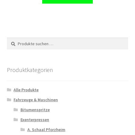
Suchen
Suchen
nach:
Produktkategorien
Alle Produkte
Fahrzeuge & Maschinen
Bitumenspritze
Exenterpressen
A. Schaal Pforzheim