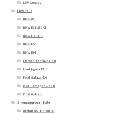
LDV Convoy
PKW Teile
BMW 02
BMW E31 850 CI
BMW E36 318i
BMW E90
BMW E91
Citroen Xantia X1 2.0
Erad Agora CE 8
Ford Galaxy 2.0
Isuzu Trooper 2.2 TD
Opel Astra F
Stromaggregat Teile
Berlan BSTE 5000 LD